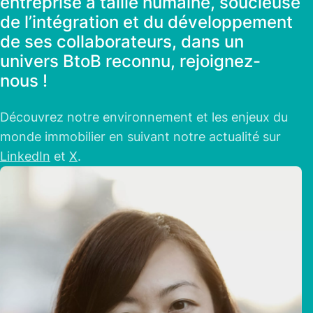
entreprise à taille humaine, soucieuse
de l’intégration et du développement
de ses collaborateurs, dans un
univers BtoB reconnu, rejoignez-
nous !
Découvrez notre environnement et les enjeux du
monde immobilier en suivant notre actualité sur
LinkedIn
et
X
.