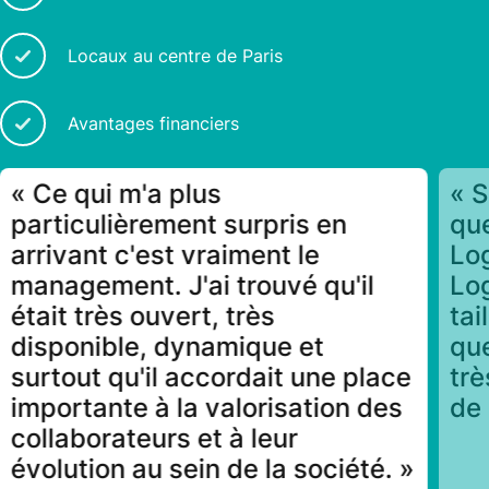
Locaux au centre de Paris
Avantages financiers
« Ce qui m'a plus
« S
particulièrement surpris en
que
arrivant c'est vraiment le
Log
management. J'ai trouvé qu'il
Log
était très ouvert, très
tai
disponible, dynamique et
que
surtout qu'il accordait une place
trè
importante à la valorisation des
de 
collaborateurs et à leur
évolution au sein de la société. »