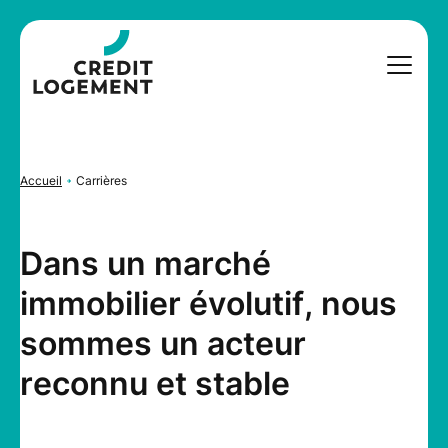
Accueil
Carrières
D
a
n
s
u
n
m
a
r
c
h
é
i
m
m
o
b
i
l
i
e
r
é
v
o
l
u
t
i
f
,
n
o
u
s
s
o
m
m
e
s
u
n
a
c
t
e
u
r
r
e
c
o
n
n
u
e
t
s
t
a
b
l
e