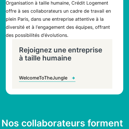
O
r
g
a
n
i
s
a
t
i
o
n
à
t
a
i
l
l
e
h
u
m
a
i
n
e
,
C
r
é
d
i
t
L
o
g
e
m
e
n
t
o
f
f
r
e
à
s
e
s
c
o
l
l
a
b
o
r
a
t
e
u
r
s
u
n
c
a
d
r
e
d
e
t
r
a
v
a
i
l
e
n
p
l
e
i
n
P
a
r
i
s
,
d
a
n
s
u
n
e
e
n
t
r
e
p
r
i
s
e
a
t
t
e
n
t
i
v
e
à
l
a
d
i
v
e
r
s
i
t
é
e
t
à
l
’
e
n
g
a
g
e
m
e
n
t
d
e
s
é
q
u
i
p
e
s
,
o
f
f
r
a
n
t
d
e
s
p
o
s
s
i
b
i
l
i
t
é
s
d
’
é
v
o
l
u
t
i
o
n
s
.
Rejoignez une entreprise
à taille humaine
WelcomeToTheJungle
Nos collaborateurs forment