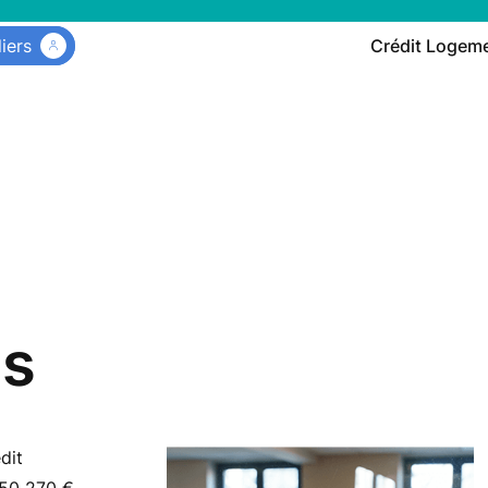
liers
Crédit Logem
es
dit
850 270 €